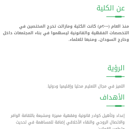
عن الكلية
منذ العام (٢٠٠٠م) كانت الكلية ومازالت تخرج المختصين في
التخصصات الفقهية والقانونية ليسهموا في بناء المجتمعات داخل
وخارج السودان، ومنبعا للعلماء.
الرؤية
التميز في مجال التعليم محليا وإقليميا ودوليا.
الأهداف
إعداد وتأهيل كوادر قانونية وفقهية مميزة ومشبعة بالثقافة الوافر
والاتصال الروحي والنقاء الأخلاقي إضافة للمساهمة في تحديث
وتطوير القوانين.