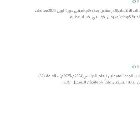
0
تعلن كلية الشريعة والقانون عن عقد امتحانات الانتساب(الدراسةعن بعد) &nbsp;في دورة ابريل 2026معالجات
0
تهنئ كلية الشريعة و القانون &nbsp;الطلاب الجدد المقبولين للعام الدراسي(2024م-2025م) - الفرقة (32)
علماً &nbsp;بأن التسجيل الإلك...