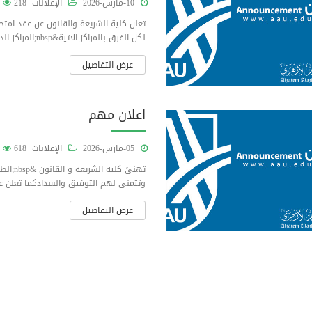
10-مارس-2026
الإعلانات
218
لكل الفرق بالمراكز الاتية&nbsp;المراكز الداخلية&nbsp;(أمدرمان..كوستي..كسلا..عطبرة...
عرض التفاصيل
اعلان مهم
05-مارس-2026
الإعلانات
618
وتتمنى لهم التوفيق والسدادكما تعلن عن بداية التسجيل، 
عرض التفاصيل