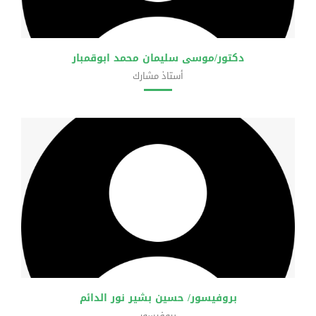
دكتور/موسى سليمان محمد ابوقمبار
أستاذ مشارك
كلية الشريعة والقانون
بروفيسور/ حسين بشير نور الدائم
بروفيسور