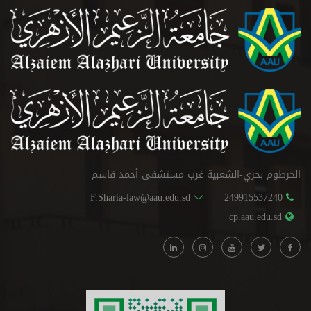
الخرطوم بحري-الشعبية غرب مستشفى أحمد قاسم
F.Sharia-law@aau.edu.sd
249915537240
cp.aau.edu.sd