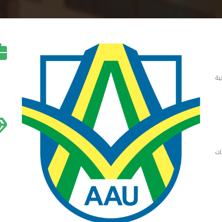
ية
ات