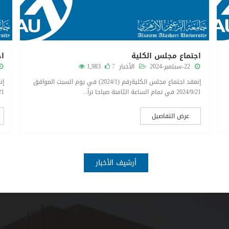
اجتماع مجلس الكلية
اج
22-سبتمبر-2024
الأخبار
7
1,983
إنعقد اجتماع مجلس الكليةرقم (2024/1) في يوم السبت الموافق
2024/9/21 في تمام الساعة الثامنة صباحا ترأ...
024/9/21
عرض التفاصيل
أرشيف الأخبار