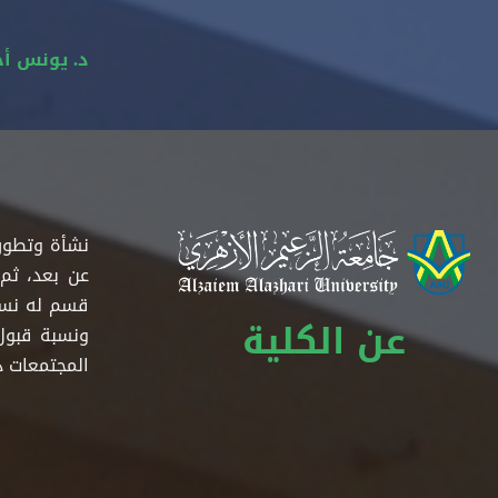
د. يونس أح
قسم له نسب
عن الكلية
المجتمعات دا