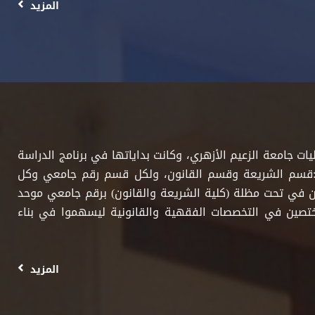
المزيد
سس كلية الشريعة والقانون في العام(٢٠٠٠م) كاحدى كليات جامعة الزعيم الأزهري، وكانت بداياتها في برنامج الدراسة
م(٢٠٠١م)وكانت آنذاك تضم قسمين:قسم الشريعة وقسم القانون، ولكل قسم رقم جامعي وكل
 في تحت مظلة (كلية الشريعة والقانون) برقم جامعي موحد
الكلية ومازالت تخرج المختصين في التخصصات الفقهية والقانونية ليسهموا في بناء
المزيد