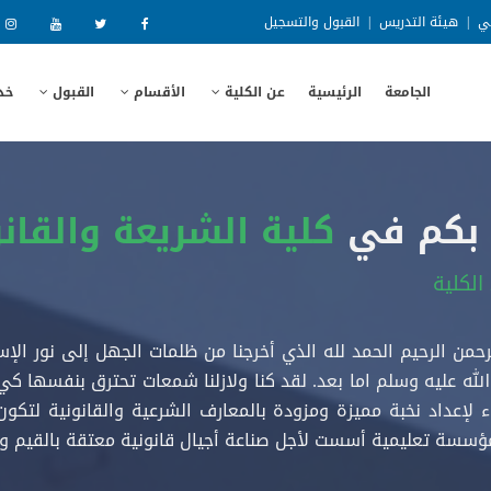
ني
|
هيئة التدريس
|
القبول والتسجيل
الجامعة
الرئيسية
عن الكلية
الأقسام
القبول
خد
ّ بكم في
كلية الشريعة والقان
الكلية
رحمن الرحيم الحمد لله الذي أخرجنا من ظلمات الجهل إلى نور الإس
له عليه وسلم اما بعد. لقد كنا ولازلنا شمعات تحترق بنفسها ك
 لإعداد نخبة مميزة ومزودة بالمعارف الشرعية والقانونية لتكون خي
مؤسسة تعليمية أسست لأجل صناعة أجيال قانونية معتقة بالقيم وال