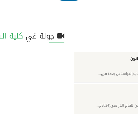
جولة في
كلية ال
فيديو
انون
تصويري
اب(الدراسةعن بعد) في...
ام الدراسي(2024م...