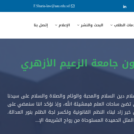
F.Sharia-law@aau.edu.sd
مات الطلاب
البحث والنشر
الإعلام
إتصل بنا
ون جامعة الزعيم الأزهري
لام دين السلام والمحبة والوئام والصلاة والسلام على سيدنا
ي تضئ ساحات العلم فبمشيئة الله، وإذ نؤكد اننا سنمضي على
ر زاد لبناء النظم القانونية ولكسر لجة الظلم بنور العدالة.
مثل الحميدة المستوحاة من رواح الشريعة الإ...