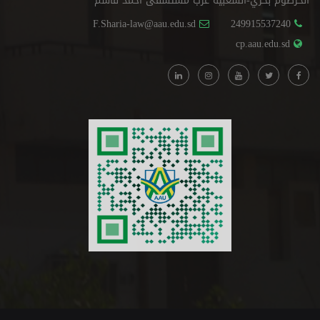
الخرطوم بحري-الشعبية غرب مستشفى أحمد قاسم
F.Sharia-law@aau.edu.sd
249915537240
cp.aau.edu.sd